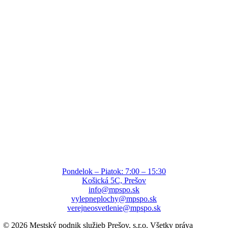
Údaje o spoločnosti
Obchodné meno:
Mestský
Sídlo:
Hlavná 73, 080 01 Prešov
podnik služieb Prešov, s.r.o.
Prevádzka:
Košická 5C, 080 01
IČO:
55472672
Prešov
DIČ:
2122013927
IČ DPH:
SK2122013927
Zapísaný:
OR OS Prešov, oddiel:
Status:
Registrovaný sociálny
Sro, vložka č. 46098/P
podnik
Register:
Zapísaný v registri
Číslo osvedčenia:
635/2023, zo
sociálnych podnikov
dňa 25. 8. 2023
Pondelok – Piatok: 7:00 – 15:30
Košická 5C, Prešov
info@mpspo.sk
vylepneplochy@mpspo.sk
verejneosvetlenie@mpspo.sk
© 2026 Mestský podnik služieb Prešov, s.r.o. Všetky práva