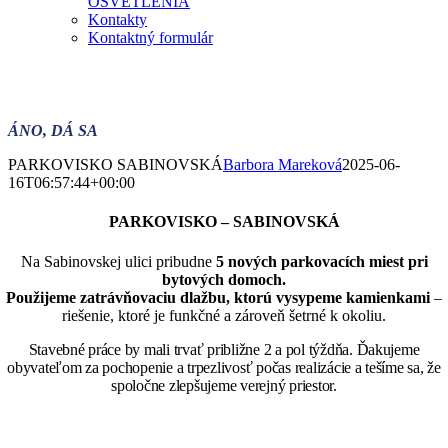
OSVETLENIA
Kontakty
Kontaktný formulár
ÁNO, DÁ SA
PARKOVISKO SABINOVSKÁ
Barbora Mareková
2025-06-
16T06:57:44+00:00
PARKOVISKO – SABINOVSKÁ
Na Sabinovskej ulici pribudne
5 nových parkovacích miest pri
bytových domoch.
Použijeme zatrávňovaciu dlažbu, ktorú vysypeme kamienkami
–
riešenie, ktoré je funkčné a zároveň šetrné k okoliu.
Stavebné práce by mali trvať približne 2 a pol týždňa. Ďakujeme
obyvateľom za pochopenie a trpezlivosť počas realizácie a tešíme sa, že
spoločne zlepšujeme verejný priestor.