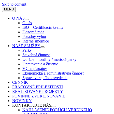
Skip to content
MENU
O NÁS
O nás
ISO – Certifikácia kvality
Dozorná rada
Poradný výbor
Interné smernice
NAŠE SLUŽBY
Parky
Stavebná činnosť
Údržba – fontány / mestské parky
Upratovanie a čistenie
Výlep plagátov
Ekonomická a administratívna činnosť
Správa verejného osvetlenia
CENNÍK
PRACOVNÉ PRÍLEŽITOSTI
REALIZOVANÉ PROJEKTY
POVINNÉ ZVEREJŇOVANIE
NOVINKY
KONTAKTUJTE NÁS
NAHLÁSENIE PORÚCH VEREJNÉHO