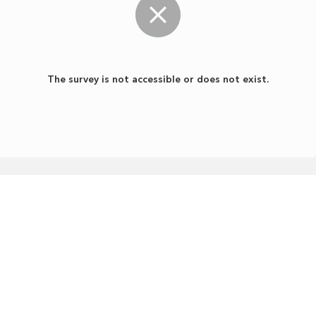
Údaje o spoločnosti
Obchodné meno:
Mestský
Sídlo:
Hlavná 73, 080 01 Prešov
podnik služieb Prešov, s.r.o.
Prevádzka:
Košická 5C, 080 01
IČO:
55472672
Prešov
DIČ:
2122013927
IČ DPH:
SK2122013927