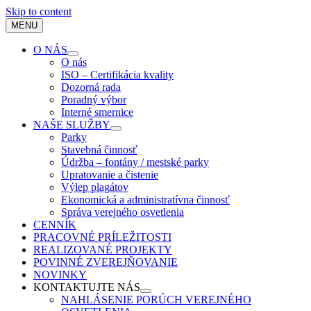
Skip to content
MENU
O NÁS
O nás
ISO – Certifikácia kvality
Dozorná rada
Poradný výbor
Interné smernice
NAŠE SLUŽBY
Parky
Stavebná činnosť
Údržba – fontány / mestské parky
Upratovanie a čistenie
Výlep plagátov
Ekonomická a administratívna činnosť
Správa verejného osvetlenia
CENNÍK
PRACOVNÉ PRÍLEŽITOSTI
REALIZOVANÉ PROJEKTY
POVINNÉ ZVEREJŇOVANIE
NOVINKY
KONTAKTUJTE NÁS
NAHLÁSENIE PORÚCH VEREJNÉHO