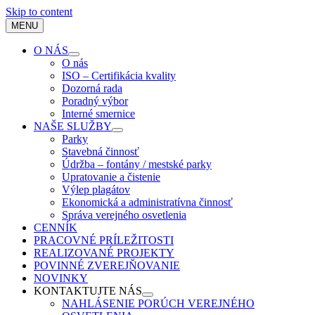
Skip to content
MENU
O NÁS
O nás
ISO – Certifikácia kvality
Dozorná rada
Poradný výbor
Interné smernice
NAŠE SLUŽBY
Parky
Stavebná činnosť
Údržba – fontány / mestské parky
Upratovanie a čistenie
Výlep plagátov
Ekonomická a administratívna činnosť
Správa verejného osvetlenia
CENNÍK
PRACOVNÉ PRÍLEŽITOSTI
REALIZOVANÉ PROJEKTY
POVINNÉ ZVEREJŇOVANIE
NOVINKY
KONTAKTUJTE NÁS
NAHLÁSENIE PORÚCH VEREJNÉHO