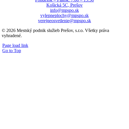
Košická 5C, Prešov
info@mpspo.sk
vylepneplochy@mpspo.sk
verejneosvetlenie@mpspo.sk
© 2026 Mestský podnik služieb Prešov, s.r.o. Všetky práva
vyhradené.
Page load link
Go to Top