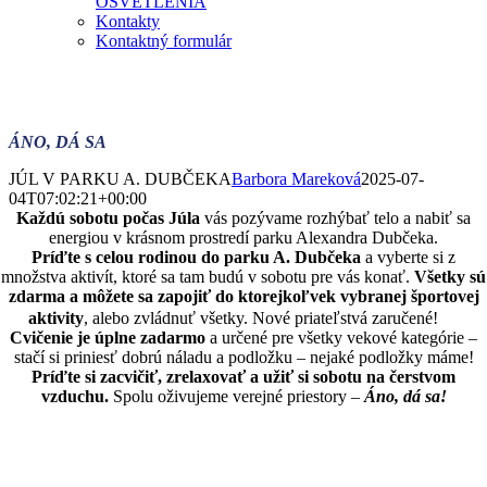
OSVETLENIA
Kontakty
Kontaktný formulár
ÁNO, DÁ SA
JÚL V PARKU A. DUBČEKA
Barbora Mareková
2025-07-
04T07:02:21+00:00
Každú sobotu počas Júla
vás pozývame rozhýbať telo a nabiť sa
energiou v krásnom prostredí parku Alexandra Dubčeka.
Príďte s celou rodinou do parku A. Dubčeka
a vyberte si z
množstva aktivít, ktoré sa tam budú v sobotu pre vás konať.
Všetky sú
zdarma a môžete sa zapojiť do ktorejkoľvek vybranej športovej
aktivity
, alebo zvládnuť všetky. Nové priateľstvá zaručené!
Cvičenie je úplne zadarmo
a určené pre všetky vekové kategórie –
stačí si priniesť dobrú náladu a podložku – nejaké podložky máme!
Príďte si zacvičiť, zrelaxovať a užiť si sobotu na čerstvom
vzduchu.
Spolu oživujeme verejné priestory –
Áno, dá sa!